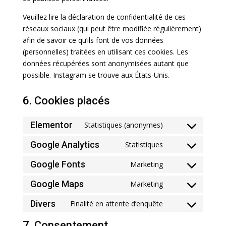
Veuillez lire la déclaration de confidentialité de ces
réseaux sociaux (qui peut être modifiée régulièrement)
afin de savoir ce qu’ils font de vos données
(personnelles) traitées en utilisant ces cookies. Les
données récupérées sont anonymisées autant que
possible. Instagram se trouve aux États-Unis.
6. Cookies placés
Elementor
Statistiques (anonymes)
Consent
to
Google Analytics
Statistiques
Consent
service
to
Google Fonts
Marketing
elementor
Consent
service
to
Google Maps
Marketing
google-
Consent
service
analytics
to
Divers
Finalité en attente d’enquête
google-
Consent
service
fonts
to
7. Consentement
google-