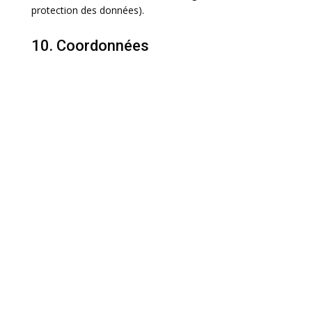
protection des données).
10. Coordonnées
Pour des questions et/ou des commentaires sur notre
politique de cookies et cette déclaration, veuillez nous
contacter en utilisant les coordonnées suivantes :
EDCP 83
404 Chemin de Val d’Ardennes - 83200 Le Revest Les
Eaux
France
Site web :
https://edcp83.com
E-mail :
contact@
edcp83.com
Cette politique de cookies a été synchronisée avec
cookiedatabase.org
le juillet 7, 2026.